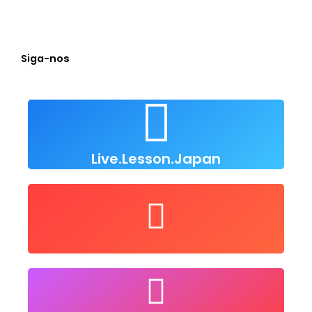
Siga-nos
Live Lesson Japan
Clique para nos seguir
Live.Lesson.Japan
user/LiveLessonsJapan
Nos siga no Youtube
@live.lesson.jp