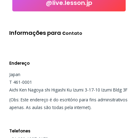
@live.lesson.jp
Click to follow
Informações para c
ontato
Endereço
Japan
T 461-0001
Aichi Ken Nagoya shi Higashi Ku Izumi 3-17-10 Izumi Bldg 3F
(Obs: Este endereço é do escritório para fins adminsitrativos
apenas. As aulas são todas pela internet).
Telefones