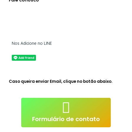
Nos Adicione no LINE
Caso queira enviar Email, clique no botão abaixo.
atendimento@live-lessons.jp
mail
Clique p/ enviar e-
Formulário de contato