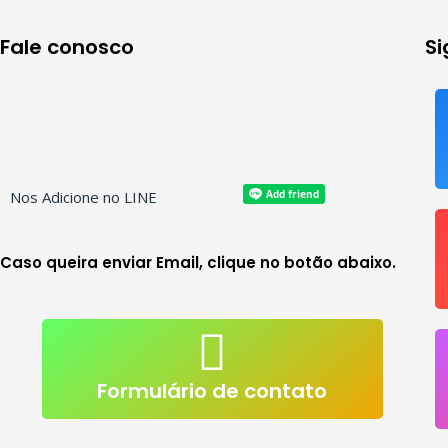
Fale conosco
S
Nos Adicione no LINE
Caso queira enviar Email, clique no botão abaixo.
atendimento@live-lessons.jp
mail
Clique p/ enviar e-
Formulário de contato