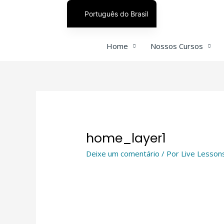
Português do Brasil
English
Home
Nossos Cursos
日本語
Español
home_layer1
Deixe um comentário
/ Por
Live Lesson