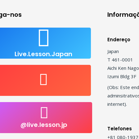
iga-nos
Informaçõ
Live Lesson Japan
Endereço
Clique para nos seguir
Japan
Live.Lesson.Japan
T 461-0001
Aichi Ken Nago
user/LiveLessonsJapan
Izumi Bldg 3F
(Obs: Este end
Nos siga no Youtube
adminsitrativo
internet).
@live.lesson.jp
@live.lesson.jp
Click to follow
Telefones
+81 080-1937