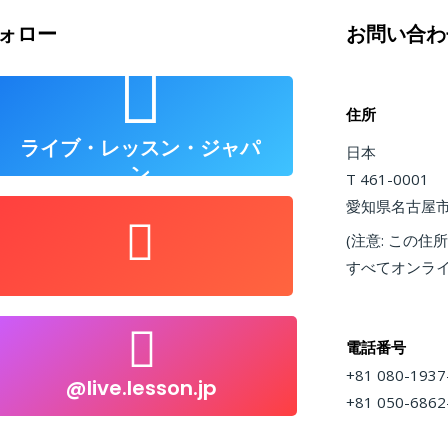
ォロー
お問い合わ
ライブレッスンジャ
住所
パン
ライブ・レッスン・ジャパ
日本
フォローしてください
ン
T 461-0001
ユーザ
愛知県名古屋市東
(注意: この
ー/LiveLessonsJapan
すべてオンラ
Youtubeでフォロー
電話番号
@live.lesson.jp
+81 080-1937
@live.lesson.jp
クリックしてください
+81 050-6862