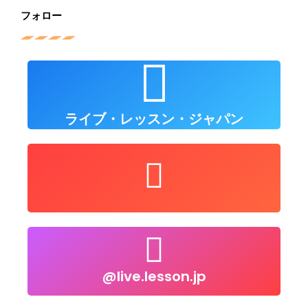
フォロー
ライブレッスンジャパン
フォローしてください
ライブ・レッスン・ジャパン
ユーザ
ー/LiveLessonsJapan
Youtubeでフォロー
@live.lesson.jp
@live.lesson.jp
クリックしてください