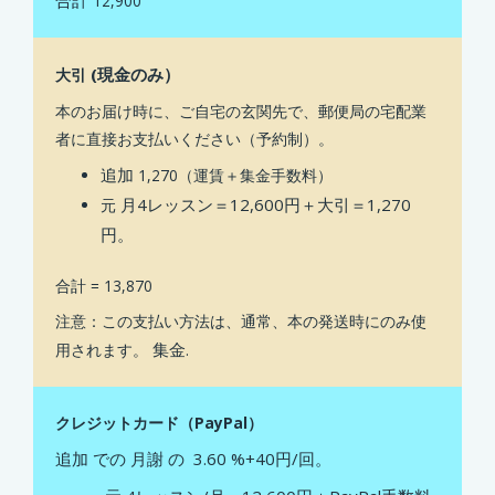
12,900
(現金のみ）
大引
本のお届け時に、ご自宅の玄関先で、郵便局の宅配業
者に直接お支払いください（予約制）。
追加
1,270（運賃＋集金手数料）
月4レッスン＝12,600円＋大引＝1,270
元
円。
合計 = 13,870
注意：この支払い方法は、通常、本の発送時にのみ使
集金
用されます。
.
クレジットカード（PayPal）
追加
での
月謝
の
3.60 %+40円/回。