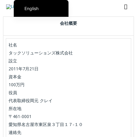
English
Português do Brasil
会社概要
日本語
Español
社名
タックソリューションズ株式会社
設立
2011
7
21
年
月
日
資本金
100
万円
役員
代表取締役
岡元 クレイ
所在地
461-0001
〒
愛知県名古屋市東区泉３丁目１７-１０
連絡先