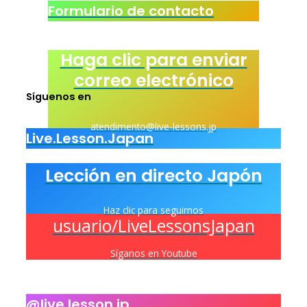
Formulario de contacto
Haga clic para enviar
correo electrónico
Síguenos en
atendimento@live-lessons.jp
Live.Lesson.Japan
Lección en directo Japón
Haz clic para seguirnos
usuario/LiveLessonsJapan
Síganos en Youtube
@live.lesson.jp